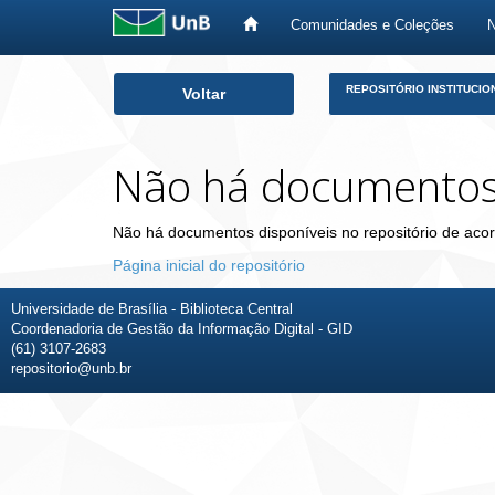
Comunidades e Coleções
Skip
REPOSITÓRIO INSTITUCIO
Voltar
navigation
Não há documento
Não há documentos disponíveis no repositório de acor
Página inicial do repositório
Universidade de Brasília - Biblioteca Central
Coordenadoria de Gestão da Informação Digital - GID
(61) 3107-2683
repositorio@unb.br