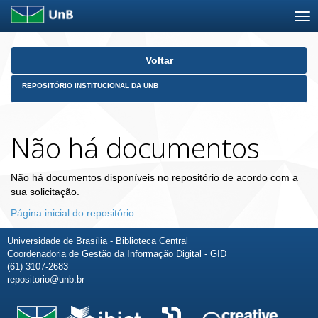
Skip
Voltar
navigation
REPOSITÓRIO INSTITUCIONAL DA UNB
Não há documentos
Não há documentos disponíveis no repositório de acordo com a
sua solicitação.
Página inicial do repositório
Universidade de Brasília - Biblioteca Central
Coordenadoria de Gestão da Informação Digital - GID
(61) 3107-2683
repositorio@unb.br