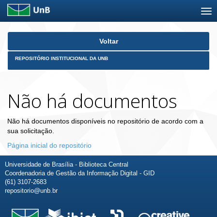
Skip
Voltar
navigation
REPOSITÓRIO INSTITUCIONAL DA UNB
Não há documentos
Não há documentos disponíveis no repositório de acordo com a
sua solicitação.
Página inicial do repositório
Universidade de Brasília - Biblioteca Central
Coordenadoria de Gestão da Informação Digital - GID
(61) 3107-2683
repositorio@unb.br