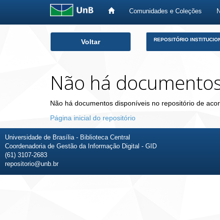
Comunidades e Coleções
Skip
REPOSITÓRIO INSTITUCIO
Voltar
navigation
Não há documento
Não há documentos disponíveis no repositório de acor
Página inicial do repositório
Universidade de Brasília - Biblioteca Central
Coordenadoria de Gestão da Informação Digital - GID
(61) 3107-2683
repositorio@unb.br