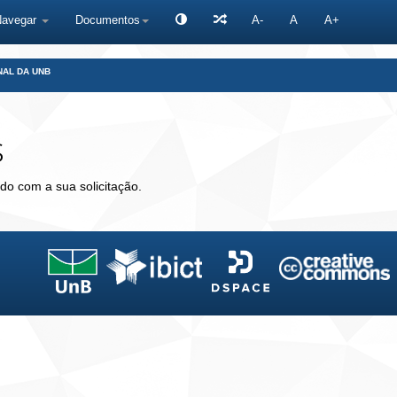
Navegar
Documentos
A-
A
A+
NAL DA UNB
s
do com a sua solicitação.