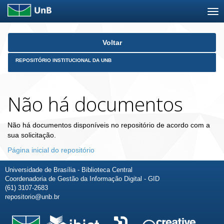
Skip
Voltar
navigation
REPOSITÓRIO INSTITUCIONAL DA UNB
Não há documentos
Não há documentos disponíveis no repositório de acordo com a
sua solicitação.
Página inicial do repositório
Universidade de Brasília - Biblioteca Central
Coordenadoria de Gestão da Informação Digital - GID
(61) 3107-2683
repositorio@unb.br