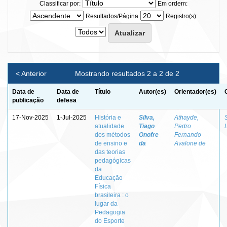
Classificar por:
Em ordem:
Resultados/Página
Registro(s):
< Anterior
Mostrando resultados 2 a 2 de 2
Data de
Data de
Título
Autor(es)
Orientador(es)
publicação
defesa
17-Nov-2025
1-Jul-2025
História e
Silva,
Athayde,
atualidade
Tiago
Pedro
dos métodos
Onofre
Fernando
de ensino e
da
Avalone de
das teorias
pedagógicas
da
Educação
Física
brasileira : o
lugar da
Pedagogia
do Esporte