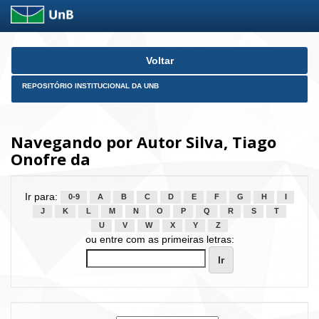
Skip
Voltar
navigation
REPOSITÓRIO INSTITUCIONAL DA UNB
Navegando por Autor Silva, Tiago
Onofre da
Ir para:
0-9
A
B
C
D
E
F
G
H
I
J
K
L
M
N
O
P
Q
R
S
T
U
V
W
X
Y
Z
ou entre com as primeiras letras: