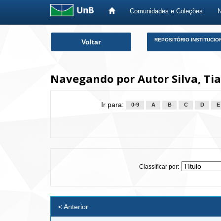
Comunidades e Coleções
Skip
REPOSITÓRIO INSTITUCIO
Voltar
navigation
Navegando por Autor Silva, Ti
Ir para:
0-9
A
B
C
D
E
Classificar por:
< Anterior