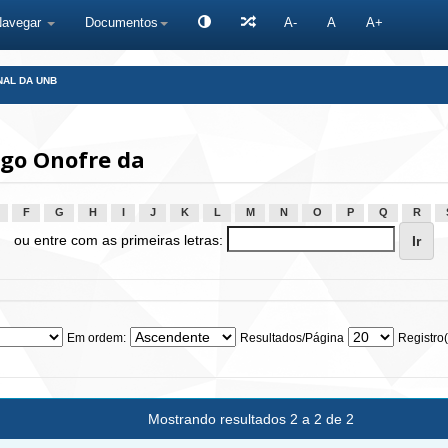
Navegar
Documentos
A-
A
A+
NAL DA UNB
ago Onofre da
F
G
H
I
J
K
L
M
N
O
P
Q
R
ou entre com as primeiras letras:
Em ordem:
Resultados/Página
Registro(
Mostrando resultados 2 a 2 de 2