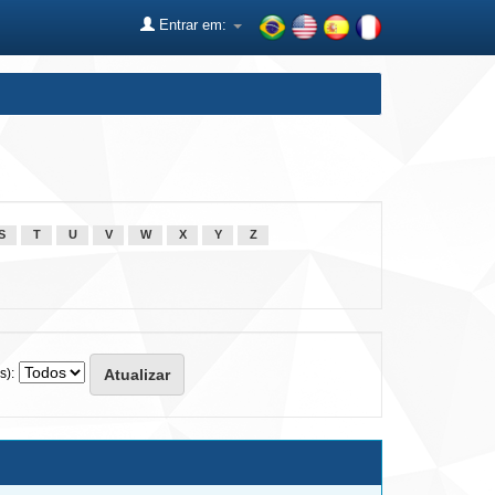
Entrar em:
S
T
U
V
W
X
Y
Z
s):