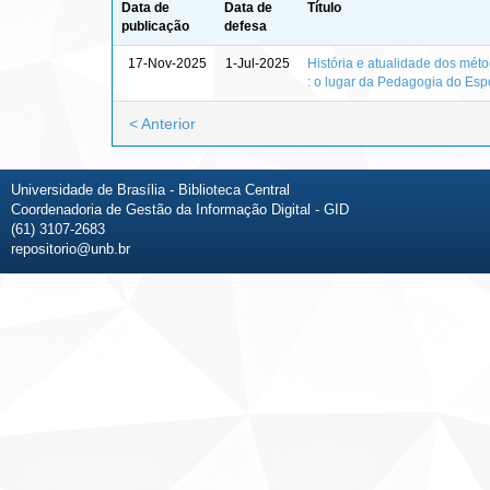
Data de
Data de
Título
publicação
defesa
17-Nov-2025
1-Jul-2025
História e atualidade dos mét
: o lugar da Pedagogia do Esp
< Anterior
Universidade de Brasília - Biblioteca Central
Coordenadoria de Gestão da Informação Digital - GID
(61) 3107-2683
repositorio@unb.br