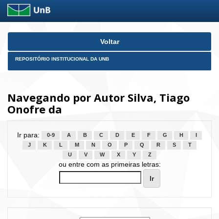
Skip
Voltar
navigation
REPOSITÓRIO INSTITUCIONAL DA UNB
Navegando por Autor Silva, Tiago
Onofre da
Ir para:
0-9
A
B
C
D
E
F
G
H
I
J
K
L
M
N
O
P
Q
R
S
T
U
V
W
X
Y
Z
ou entre com as primeiras letras: