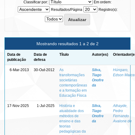
Classificar por:
Em ordem:
Resultados/Página
Registro(s):
Mostrando resultados 1 a 2 de 2
Data de
Data de
Título
Autor(es)
Orientador(e
publicação
defesa
6-Mar-2013
30-Out-2012
As
Silva,
Húngaro,
transformações
Tiago
Edson Marce
societárias
Onofre
contemporâneas
da
e a formação em
Educação Física
17-Nov-2025
1-Jul-2025
História e
Silva,
Athayde,
atualidade dos
Tiago
Pedro
métodos de
Onofre
Fernando
ensino e das
da
Avalone de
teorias
pedagógicas da