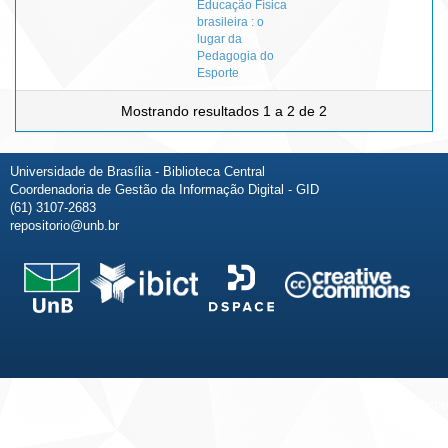
Educação Física
brasileira : o
lugar da
Pedagogia do
Esporte
Mostrando resultados 1 a 2 de 2
Universidade de Brasília - Biblioteca Central
Coordenadoria de Gestão da Informação Digital - GID
(61) 3107-2683
repositorio@unb.br
Fale conosco