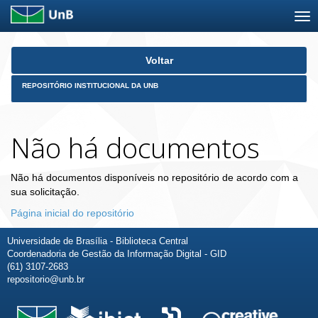
Skip
Voltar
navigation
REPOSITÓRIO INSTITUCIONAL DA UNB
Não há documentos
Não há documentos disponíveis no repositório de acordo com a
sua solicitação.
Página inicial do repositório
Universidade de Brasília - Biblioteca Central
Coordenadoria de Gestão da Informação Digital - GID
(61) 3107-2683
repositorio@unb.br