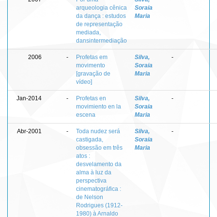
arqueologia cênica
Soraia
da dança : estudos
Maria
de representação
mediada,
dansintermediação
2006
-
Profetas em
Silva,
-
movimento
Soraia
[gravação de
Maria
vídeo]
Jan-2014
-
Profetas en
Silva,
-
movimiento en la
Soraia
escena
Maria
Abr-2001
-
Toda nudez será
Silva,
-
castigada,
Soraia
obsessão em três
Maria
atos :
desvelamento da
alma à luz da
perspectiva
cinematográfica :
de Nelson
Rodrigues (1912-
1980) à Arnaldo