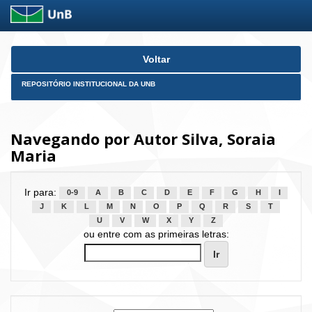
Skip
Voltar
navigation
REPOSITÓRIO INSTITUCIONAL DA UNB
Navegando por Autor Silva, Soraia
Maria
Ir para:
0-9
A
B
C
D
E
F
G
H
I
J
K
L
M
N
O
P
Q
R
S
T
U
V
W
X
Y
Z
ou entre com as primeiras letras: