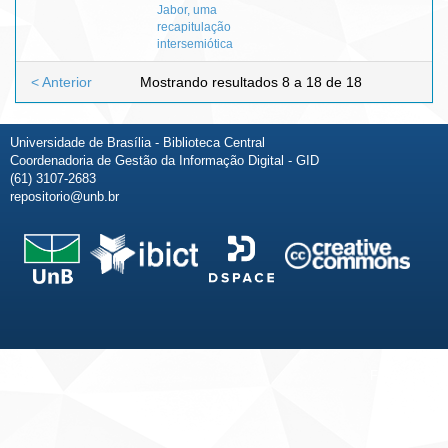
Jabor, uma
recapitulação
intersemiótica
< Anterior
Mostrando resultados 8 a 18 de 18
Universidade de Brasília - Biblioteca Central
Coordenadoria de Gestão da Informação Digital - GID
(61) 3107-2683
repositorio@unb.br
Fale conosco
Sobre