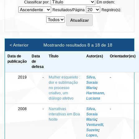
Classificar por:
Em ordem:
Resultados/Página
Registro(s):
< Anterior
Mostrando resultados 8 a 18 de 18
Data de
Data
Título
Autor(es)
Orientador(es)
publicação
de
defesa
2019
-
Mulher esqueleto :
Silva,
-
dor e sublimação
Soraia
no processo
Maria
;
criativo, um
Hartmann,
diálogo afetivo
Luciana
2008
-
Narrativas
Silva,
-
interativas em Boa
Soraia
Noite
Maria
;
Venturelli,
Suzete
;
Lopes,