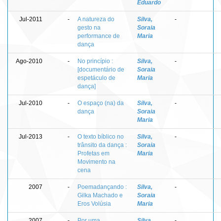
Eduardo
Jul-2011
-
A natureza do
Silva,
-
gesto na
Soraia
performance de
Maria
dança
Ago-2010
-
No princípio :
Silva,
-
[documentário de
Soraia
espetáculo de
Maria
dança]
Jul-2010
-
O espaço (na) da
Silva,
-
dança
Soraia
Maria
Jul-2013
-
O texto bíblico no
Silva,
-
trânsito da dança :
Soraia
Profetas em
Maria
Movimento na
cena
2007
-
Poemadançando :
Silva,
-
Gilka Machado e
Soraia
Eros Volúsia
Maria
2007
-
Por uma
Silva,
-