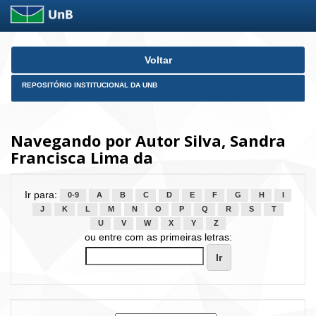
Skip
Voltar
navigation
REPOSITÓRIO INSTITUCIONAL DA UNB
Navegando por Autor Silva, Sandra
Francisca Lima da
Ir para:
0-9
A
B
C
D
E
F
G
H
I
J
K
L
M
N
O
P
Q
R
S
T
U
V
W
X
Y
Z
ou entre com as primeiras letras: