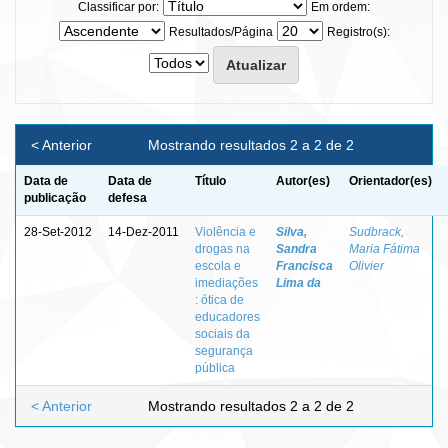
Classificar por:
Em ordem:
Resultados/Página
Registro(s):
< Anterior
Mostrando resultados 2 a 2 de 2
Data de
Data de
Título
Autor(es)
Orientador(es)
publicação
defesa
28-Set-2012
14-Dez-2011
Violência e
Silva,
Sudbrack,
drogas na
Sandra
Maria Fátima
escola e
Francisca
Olivier
imediações
Lima da
: ótica de
educadores
sociais da
segurança
pública
< Anterior
Mostrando resultados 2 a 2 de 2