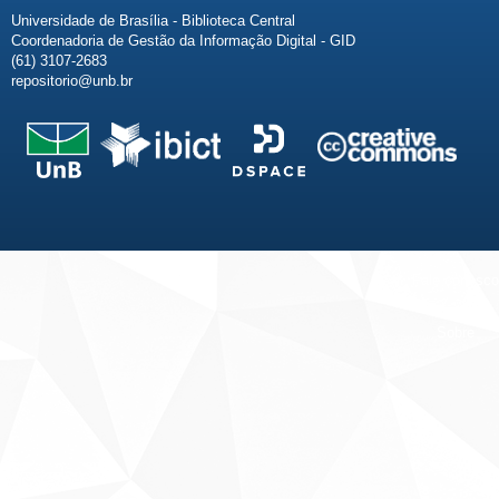
Universidade de Brasília - Biblioteca Central
Coordenadoria de Gestão da Informação Digital - GID
(61) 3107-2683
repositorio@unb.br
Fale conosco
Sobre