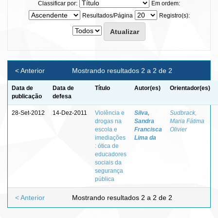
Classificar por:
Em ordem:
Resultados/Página
Registro(s):
< Anterior
Mostrando resultados 2 a 2 de 2
Data de
Data de
Título
Autor(es)
Orientador(es)
publicação
defesa
28-Set-2012
14-Dez-2011
Violência e
Silva,
Sudbrack,
drogas na
Sandra
Maria Fátima
escola e
Francisca
Olivier
imediações
Lima da
: ótica de
educadores
sociais da
segurança
pública
< Anterior
Mostrando resultados 2 a 2 de 2