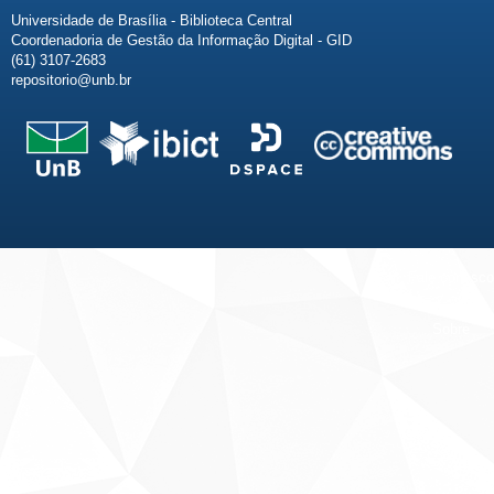
Universidade de Brasília - Biblioteca Central
Coordenadoria de Gestão da Informação Digital - GID
(61) 3107-2683
repositorio@unb.br
Fale conosco
Sobre