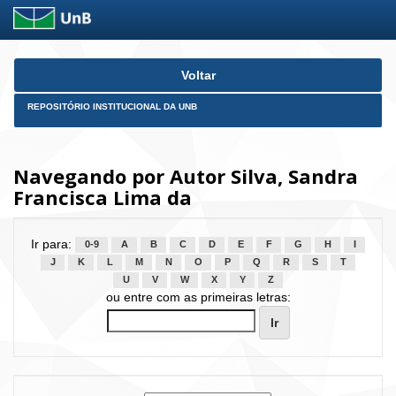
Skip
Voltar
navigation
REPOSITÓRIO INSTITUCIONAL DA UNB
Navegando por Autor Silva, Sandra
Francisca Lima da
Ir para:
0-9
A
B
C
D
E
F
G
H
I
J
K
L
M
N
O
P
Q
R
S
T
U
V
W
X
Y
Z
ou entre com as primeiras letras: