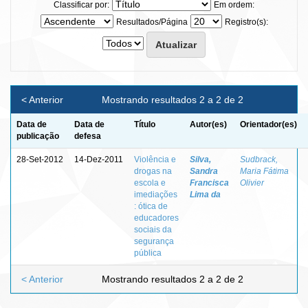
Classificar por:
Em ordem:
Resultados/Página
Registro(s):
< Anterior
Mostrando resultados 2 a 2 de 2
Data de
Data de
Título
Autor(es)
Orientador(es)
publicação
defesa
28-Set-2012
14-Dez-2011
Violência e
Silva,
Sudbrack,
drogas na
Sandra
Maria Fátima
escola e
Francisca
Olivier
imediações
Lima da
: ótica de
educadores
sociais da
segurança
pública
< Anterior
Mostrando resultados 2 a 2 de 2