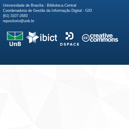
Universidade de Brasília - Biblioteca Central
Coordenadoria de Gestão da Informação Digital - GID
(61) 3107-2683
repositorio@unb.br
Fale conosco
Sobre