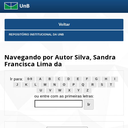
Skip
Voltar
navigation
REPOSITÓRIO INSTITUCIONAL DA UNB
Navegando por Autor Silva, Sandra
Francisca Lima da
Ir para:
0-9
A
B
C
D
E
F
G
H
I
J
K
L
M
N
O
P
Q
R
S
T
U
V
W
X
Y
Z
ou entre com as primeiras letras: