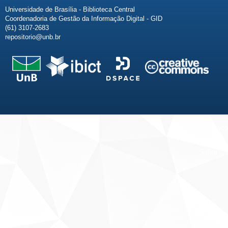
Universidade de Brasília - Biblioteca Central
Coordenadoria de Gestão da Informação Digital - GID
(61) 3107-2683
repositorio@unb.br
Fale conosco
Sobre