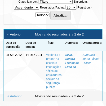
Classificar por:
Em ordem:
Resultados/Página
Registro(s):
< Anterior
Mostrando resultados 2 a 2 de 2
Data de
Data de
Título
Autor(es)
Orientador(es)
publicação
defesa
28-Set-2012
14-Dez-2011
Violência e
Silva,
Sudbrack,
drogas na
Sandra
Maria Fátima
escola e
Francisca
Olivier
imediações
Lima da
: ótica de
educadores
sociais da
segurança
pública
< Anterior
Mostrando resultados 2 a 2 de 2