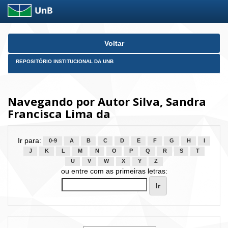
Skip
Voltar
navigation
REPOSITÓRIO INSTITUCIONAL DA UNB
Navegando por Autor Silva, Sandra
Francisca Lima da
Ir para:
0-9
A
B
C
D
E
F
G
H
I
J
K
L
M
N
O
P
Q
R
S
T
U
V
W
X
Y
Z
ou entre com as primeiras letras: