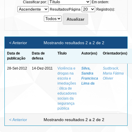
Classificar por:
Em ordem:
Resultados/Página
Registro(s):
< Anterior
Mostrando resultados 2 a 2 de 2
Data de
Data de
Título
Autor(es)
Orientador(es)
publicação
defesa
28-Set-2012
14-Dez-2011
Violência e
Silva,
Sudbrack,
drogas na
Sandra
Maria Fátima
escola e
Francisca
Olivier
imediações
Lima da
: ótica de
educadores
sociais da
segurança
pública
< Anterior
Mostrando resultados 2 a 2 de 2