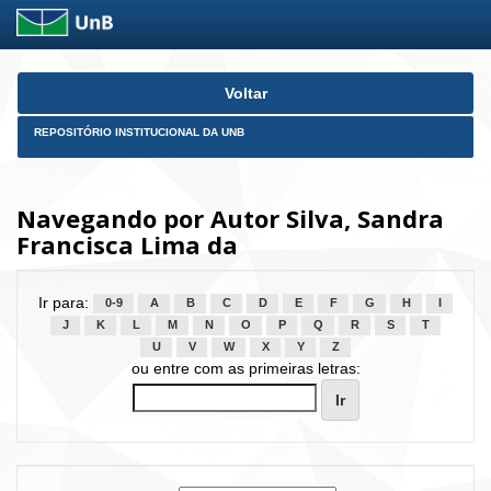
Skip
Voltar
navigation
REPOSITÓRIO INSTITUCIONAL DA UNB
Navegando por Autor Silva, Sandra
Francisca Lima da
Ir para:
0-9
A
B
C
D
E
F
G
H
I
J
K
L
M
N
O
P
Q
R
S
T
U
V
W
X
Y
Z
ou entre com as primeiras letras: