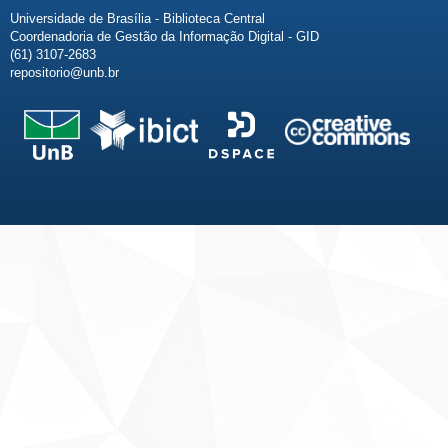
Universidade de Brasília - Biblioteca Central
Coordenadoria de Gestão da Informação Digital - GID
(61) 3107-2683
repositorio@unb.br
Fale conosco
Sobre