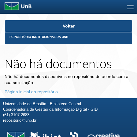
Skip
Voltar
navigation
REPOSITÓRIO INSTITUCIONAL DA UNB
Não há documentos
Não há documentos disponíveis no repositório de acordo com a
sua solicitação.
Página inicial do repositório
Universidade de Brasília - Biblioteca Central
Coordenadoria de Gestão da Informação Digital - GID
(61) 3107-2683
repositorio@unb.br