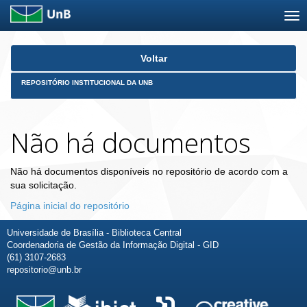
Skip
Voltar
navigation
REPOSITÓRIO INSTITUCIONAL DA UNB
Não há documentos
Não há documentos disponíveis no repositório de acordo com a
sua solicitação.
Página inicial do repositório
Universidade de Brasília - Biblioteca Central
Coordenadoria de Gestão da Informação Digital - GID
(61) 3107-2683
repositorio@unb.br