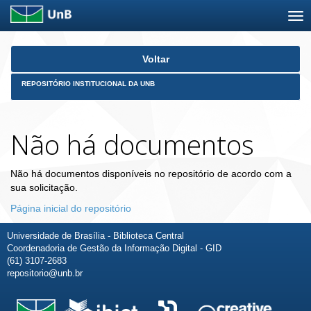
Skip
Voltar
navigation
REPOSITÓRIO INSTITUCIONAL DA UNB
Não há documentos
Não há documentos disponíveis no repositório de acordo com a
sua solicitação.
Página inicial do repositório
Universidade de Brasília - Biblioteca Central
Coordenadoria de Gestão da Informação Digital - GID
(61) 3107-2683
repositorio@unb.br