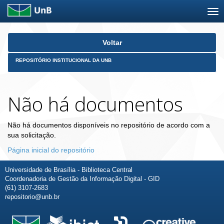
Skip
Voltar
navigation
REPOSITÓRIO INSTITUCIONAL DA UNB
Não há documentos
Não há documentos disponíveis no repositório de acordo com a
sua solicitação.
Página inicial do repositório
Universidade de Brasília - Biblioteca Central
Coordenadoria de Gestão da Informação Digital - GID
(61) 3107-2683
repositorio@unb.br