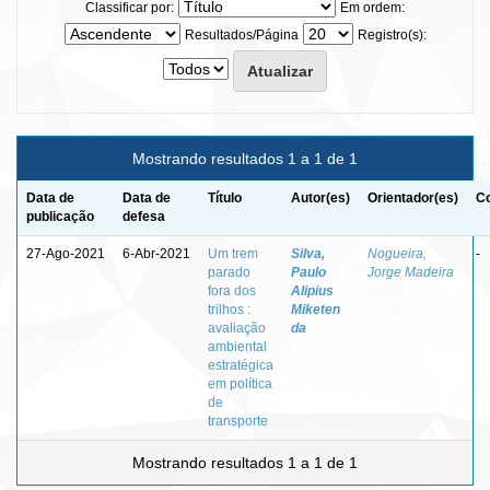
Classificar por:
Em ordem:
Resultados/Página
Registro(s):
Mostrando resultados 1 a 1 de 1
Data de
Data de
Título
Autor(es)
Orientador(es)
Co
publicação
defesa
27-Ago-2021
6-Abr-2021
Um trem
Silva,
Nogueira,
-
parado
Paulo
Jorge Madeira
fora dos
Alipius
trilhos :
Miketen
avaliação
da
ambiental
estratégica
em política
de
transporte
Mostrando resultados 1 a 1 de 1