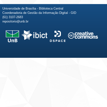
Universidade de Brasília - Biblioteca Central
Coordenadoria de Gestão da Informação Digital - GID
(61) 3107-2683
repositorio@unb.br
Fale conosco
Sobre