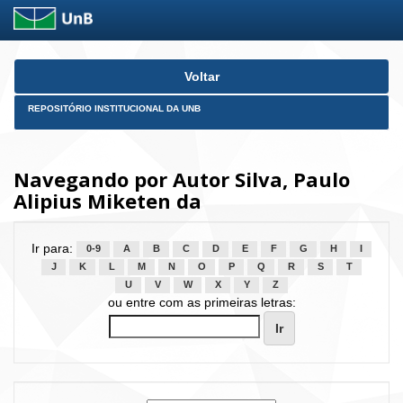
Skip
Voltar
navigation
REPOSITÓRIO INSTITUCIONAL DA UNB
Navegando por Autor Silva, Paulo
Alipius Miketen da
Ir para:
0-9
A
B
C
D
E
F
G
H
I
J
K
L
M
N
O
P
Q
R
S
T
U
V
W
X
Y
Z
ou entre com as primeiras letras: