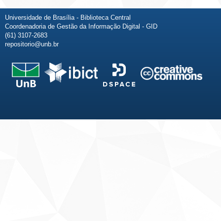
Universidade de Brasília - Biblioteca Central
Coordenadoria de Gestão da Informação Digital - GID
(61) 3107-2683
repositorio@unb.br
Fale conosco
Sobre