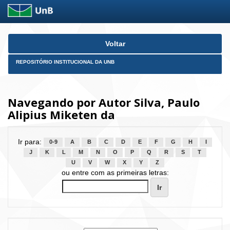
Skip
Voltar
navigation
REPOSITÓRIO INSTITUCIONAL DA UNB
Navegando por Autor Silva, Paulo
Alipius Miketen da
Ir para:
0-9
A
B
C
D
E
F
G
H
I
J
K
L
M
N
O
P
Q
R
S
T
U
V
W
X
Y
Z
ou entre com as primeiras letras: