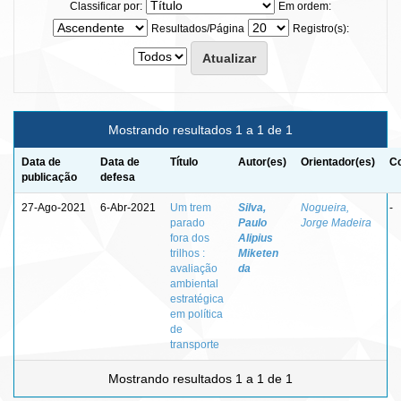
Classificar por:
Em ordem:
Resultados/Página
Registro(s):
Mostrando resultados 1 a 1 de 1
Data de
Data de
Título
Autor(es)
Orientador(es)
Co
publicação
defesa
27-Ago-2021
6-Abr-2021
Um trem
Silva,
Nogueira,
-
parado
Paulo
Jorge Madeira
fora dos
Alipius
trilhos :
Miketen
avaliação
da
ambiental
estratégica
em política
de
transporte
Mostrando resultados 1 a 1 de 1