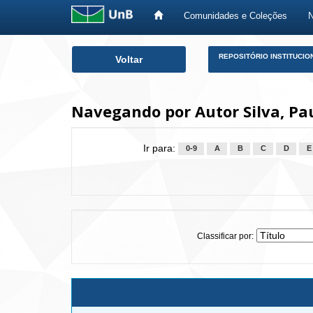
Comunidades e Coleções
Skip
REPOSITÓRIO INSTITUCIO
Voltar
navigation
Navegando por Autor Silva, Pa
Ir para:
0-9
A
B
C
D
E
Classificar por: