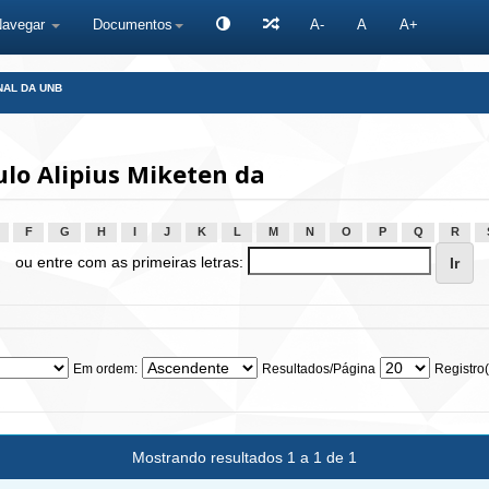
Navegar
Documentos
A-
A
A+
NAL DA UNB
ulo Alipius Miketen da
F
G
H
I
J
K
L
M
N
O
P
Q
R
ou entre com as primeiras letras:
Em ordem:
Resultados/Página
Registro(
Mostrando resultados 1 a 1 de 1