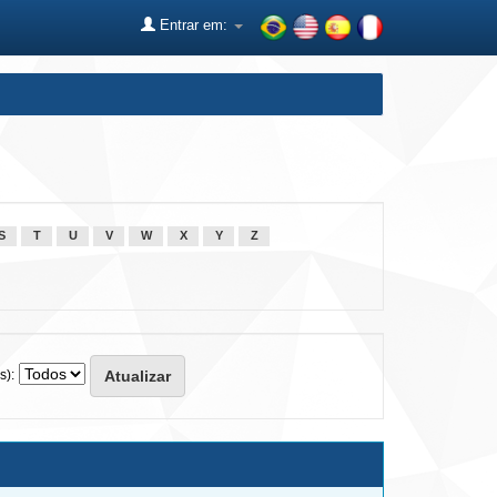
Entrar em:
S
T
U
V
W
X
Y
Z
s):