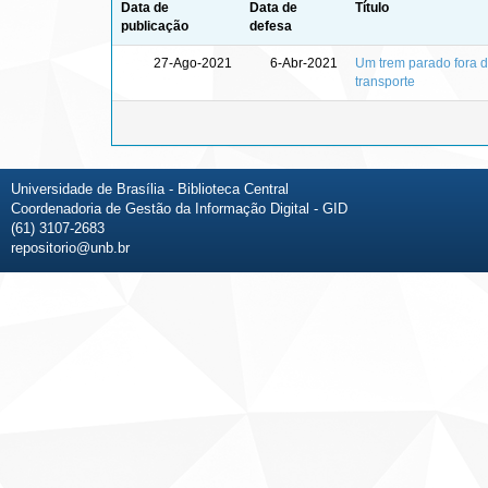
Data de
Data de
Título
publicação
defesa
27-Ago-2021
6-Abr-2021
Um trem parado fora do
transporte
Universidade de Brasília - Biblioteca Central
Coordenadoria de Gestão da Informação Digital - GID
(61) 3107-2683
repositorio@unb.br