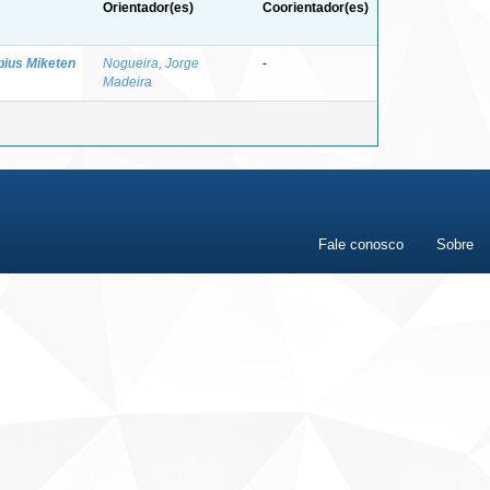
Orientador(es)
Coorientador(es)
ipius Miketen
Nogueira, Jorge
-
Madeira
Fale conosco
Sobre