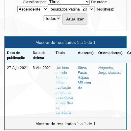
Classificar por:
Em ordem:
Resultados/Página
Registro(s):
Mostrando resultados 1 a 1 de 1
Data de
Data de
Título
Autor(es)
Orientador(es)
Co
publicação
defesa
27-Ago-2021
6-Abr-2021
Um trem
Silva,
Nogueira,
-
parado
Paulo
Jorge Madeira
fora dos
Alipius
trilhos :
Miketen
avaliação
da
ambiental
estratégica
em política
de
transporte
Mostrando resultados 1 a 1 de 1