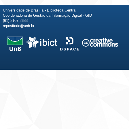
Universidade de Brasília - Biblioteca Central
Coordenadoria de Gestão da Informação Digital - GID
(61) 3107-2683
repositorio@unb.br
Fale conosco
Sobre