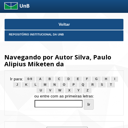
Skip
Voltar
navigation
REPOSITÓRIO INSTITUCIONAL DA UNB
Navegando por Autor Silva, Paulo
Alipius Miketen da
Ir para:
0-9
A
B
C
D
E
F
G
H
I
J
K
L
M
N
O
P
Q
R
S
T
U
V
W
X
Y
Z
ou entre com as primeiras letras: