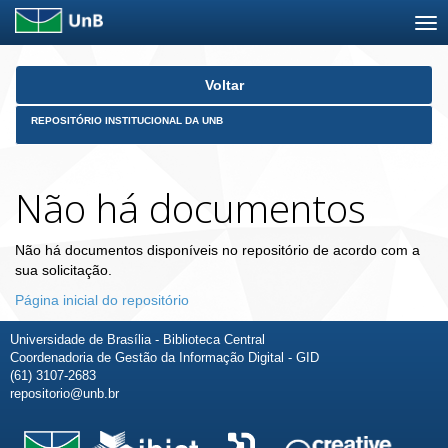
Skip
Voltar
navigation
REPOSITÓRIO INSTITUCIONAL DA UNB
Não há documentos
Não há documentos disponíveis no repositório de acordo com a
sua solicitação.
Página inicial do repositório
Universidade de Brasília - Biblioteca Central
Coordenadoria de Gestão da Informação Digital - GID
(61) 3107-2683
repositorio@unb.br