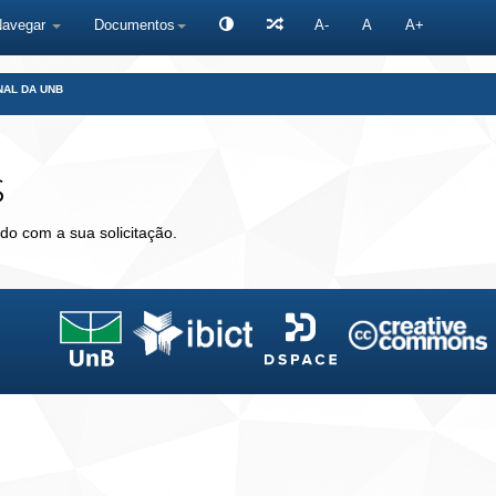
Navegar
Documentos
A-
A
A+
NAL DA UNB
s
do com a sua solicitação.