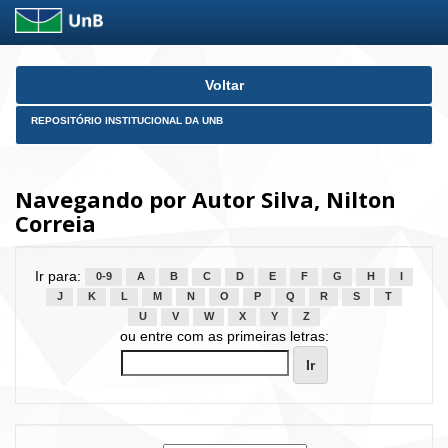
Skip
Voltar
navigation
REPOSITÓRIO INSTITUCIONAL DA UNB
Navegando por Autor Silva, Nilton
Correia
Ir para:
0-9
A
B
C
D
E
F
G
H
I
J
K
L
M
N
O
P
Q
R
S
T
U
V
W
X
Y
Z
ou entre com as primeiras letras: