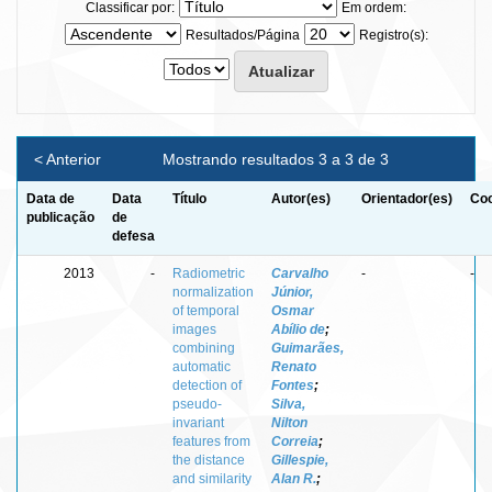
Classificar por:
Em ordem:
Resultados/Página
Registro(s):
< Anterior
Mostrando resultados 3 a 3 de 3
Data de
Data
Título
Autor(es)
Orientador(es)
Coo
publicação
de
defesa
2013
-
Radiometric
Carvalho
-
-
normalization
Júnior,
of temporal
Osmar
images
Abílio de
;
combining
Guimarães,
automatic
Renato
detection of
Fontes
;
pseudo-
Silva,
invariant
Nilton
features from
Correia
;
the distance
Gillespie,
and similarity
Alan R.
;