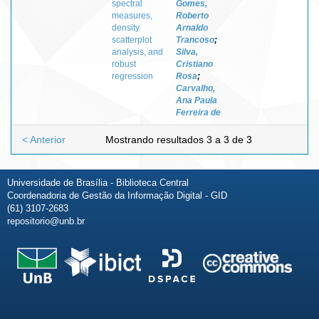
spectral
Gomes,
measures,
Roberto
density
Arnaldo
scatterplot
Trancoso
;
analysis, and
Silva,
robust
Cristiano
regression
Rosa
;
Carvalho,
Ana Paula
Ferreira de
< Anterior
Mostrando resultados 3 a 3 de 3
Universidade de Brasília - Biblioteca Central
Coordenadoria de Gestão da Informação Digital - GID
(61) 3107-2683
repositorio@unb.br