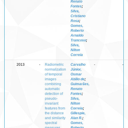
Renato
Fontes
;
Silva,
Cristiano
Rosa
;
Gomes,
Roberto
Arnaldo
Trancoso
;
Silva,
Nilton
Correia
2013
-
Radiometric
Carvalho
-
-
normalization
Júnior,
of temporal
Osmar
images
Abílio de
;
combining
Guimarães,
automatic
Renato
detection of
Fontes
;
pseudo-
Silva,
invariant
Nilton
features from
Correia
;
the distance
Gillespie,
and similarity
Alan R.
;
spectral
Gomes,
measures,
Roberto