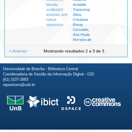
density
Arnaldo
scatterplot
Trancoso
;
analysis, and
Silva,
robust
Cristiano
regression
Rosa
;
Carvalho,
Ana Paula
Ferreira de
< Anterior
Mostrando resultados 2 a 3 de 3
Universidade de Brasília - Biblioteca Central
Coordenadoria de Gestão da Informação Digital - GID
(61) 3107-2683
repositorio@unb.br