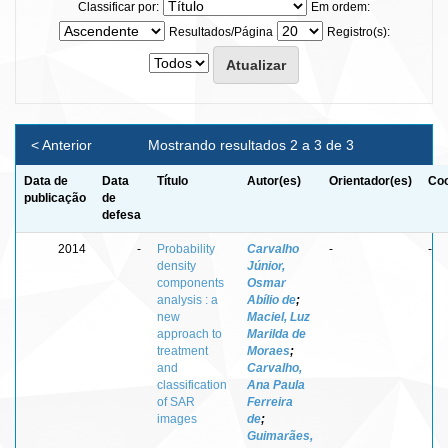
Classificar por:
Em ordem:
Resultados/Página
Registro(s):
< Anterior
Mostrando resultados 2 a 3 de 3
Data de
Data
Título
Autor(es)
Orientador(es)
Coo
publicação
de
defesa
2014
-
Probability
Carvalho
-
-
density
Júnior,
components
Osmar
analysis : a
Abílio de
;
new
Maciel, Luz
approach to
Marilda de
treatment
Moraes
;
and
Carvalho,
classification
Ana Paula
of SAR
Ferreira
images
de
;
Guimarães,