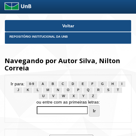
Skip
Voltar
navigation
REPOSITÓRIO INSTITUCIONAL DA UNB
Navegando por Autor Silva, Nilton
Correia
Ir para:
0-9
A
B
C
D
E
F
G
H
I
J
K
L
M
N
O
P
Q
R
S
T
U
V
W
X
Y
Z
ou entre com as primeiras letras: