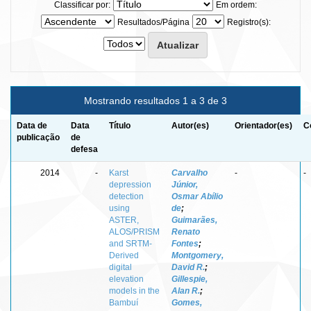
Classificar por:
Em ordem:
Resultados/Página
Registro(s):
Mostrando resultados 1 a 3 de 3
Data de
Data
Título
Autor(es)
Orientador(es)
C
publicação
de
defesa
2014
-
Karst
Carvalho
-
-
depression
Júnior,
detection
Osmar Abílio
using
de
;
ASTER,
Guimarães,
ALOS/PRISM
Renato
and SRTM-
Fontes
;
Derived
Montgomery,
digital
David R.
;
elevation
Gillespie,
models in the
Alan R.
;
Bambuí
Gomes,