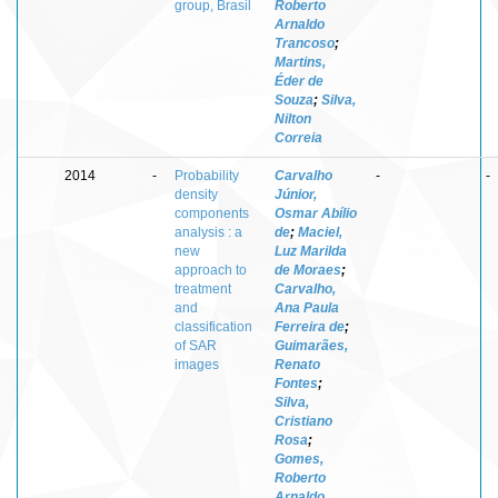
group, Brasil
Roberto
Arnaldo
Trancoso
;
Martins,
Éder de
Souza
;
Silva,
Nilton
Correia
2014
-
Probability
Carvalho
-
-
density
Júnior,
components
Osmar Abílio
analysis : a
de
;
Maciel,
new
Luz Marilda
approach to
de Moraes
;
treatment
Carvalho,
and
Ana Paula
classification
Ferreira de
;
of SAR
Guimarães,
images
Renato
Fontes
;
Silva,
Cristiano
Rosa
;
Gomes,
Roberto
Arnaldo