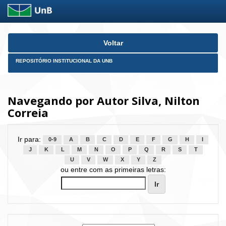
Skip
Voltar
navigation
REPOSITÓRIO INSTITUCIONAL DA UNB
Navegando por Autor Silva, Nilton
Correia
Ir para:
0-9
A
B
C
D
E
F
G
H
I
J
K
L
M
N
O
P
Q
R
S
T
U
V
W
X
Y
Z
ou entre com as primeiras letras: