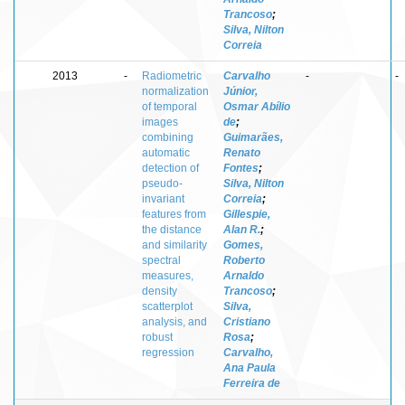
Trancoso
;
Silva, Nilton
Correia
2013
-
Radiometric
Carvalho
-
-
normalization
Júnior,
of temporal
Osmar Abílio
images
de
;
combining
Guimarães,
automatic
Renato
detection of
Fontes
;
pseudo-
Silva, Nilton
invariant
Correia
;
features from
Gillespie,
the distance
Alan R.
;
and similarity
Gomes,
spectral
Roberto
measures,
Arnaldo
density
Trancoso
;
scatterplot
Silva,
analysis, and
Cristiano
robust
Rosa
;
regression
Carvalho,
Ana Paula
Ferreira de