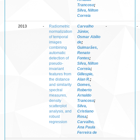
Trancoso
;
Silva, Nilton
Correia
2013
-
Radiometric
Carvalho
-
-
normalization
Júnior,
of temporal
Osmar Abílio
images
de
;
combining
Guimarães,
automatic
Renato
detection of
Fontes
;
pseudo-
Silva, Nilton
invariant
Correia
;
features from
Gillespie,
the distance
Alan R.
;
and similarity
Gomes,
spectral
Roberto
measures,
Arnaldo
density
Trancoso
;
scatterplot
Silva,
analysis, and
Cristiano
robust
Rosa
;
regression
Carvalho,
Ana Paula
Ferreira de