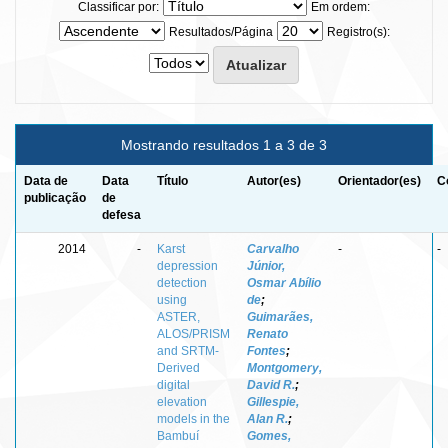
Classificar por:
Em ordem:
Resultados/Página
Registro(s):
Mostrando resultados 1 a 3 de 3
Data de
Data
Título
Autor(es)
Orientador(es)
C
publicação
de
defesa
2014
-
Karst
Carvalho
-
-
depression
Júnior,
detection
Osmar Abílio
using
de
;
ASTER,
Guimarães,
ALOS/PRISM
Renato
and SRTM-
Fontes
;
Derived
Montgomery,
digital
David R.
;
elevation
Gillespie,
models in the
Alan R.
;
Bambuí
Gomes,