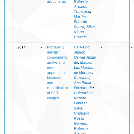
group, Brasil
Roberto
Arnaldo
Trancoso
;
Martins,
Éder de
Souza
;
Silva,
Nilton
Correia
2014
-
Probability
Carvalho
-
-
density
Júnior,
components
Osmar Abílio
analysis : a
de
;
Maciel,
new
Luz Marilda
approach to
de Moraes
;
treatment
Carvalho,
and
Ana Paula
classification
Ferreira de
;
of SAR
Guimarães,
images
Renato
Fontes
;
Silva,
Cristiano
Rosa
;
Gomes,
Roberto
Arnaldo