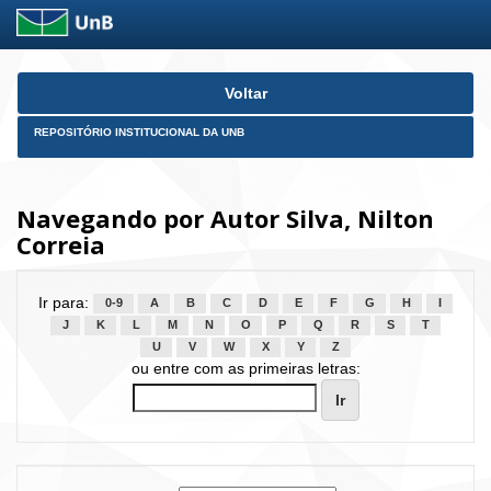
Skip
Voltar
navigation
REPOSITÓRIO INSTITUCIONAL DA UNB
Navegando por Autor Silva, Nilton
Correia
Ir para:
0-9
A
B
C
D
E
F
G
H
I
J
K
L
M
N
O
P
Q
R
S
T
U
V
W
X
Y
Z
ou entre com as primeiras letras: