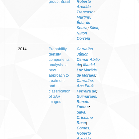
group, Brasil
Roberto
Arnaldo
Trancoso
;
Martins,
Éder de
Souza
;
Silva,
Nilton
Correia
2014
-
Probability
Carvalho
-
-
density
Júnior,
components
Osmar Abílio
analysis : a
de
;
Maciel,
new
Luz Marilda
approach to
de Moraes
;
treatment
Carvalho,
and
Ana Paula
classification
Ferreira de
;
of SAR
Guimarães,
images
Renato
Fontes
;
Silva,
Cristiano
Rosa
;
Gomes,
Roberto
Arnaldo