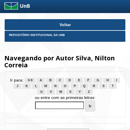
Skip
Voltar
navigation
REPOSITÓRIO INSTITUCIONAL DA UNB
Navegando por Autor Silva, Nilton
Correia
Ir para:
0-9
A
B
C
D
E
F
G
H
I
J
K
L
M
N
O
P
Q
R
S
T
U
V
W
X
Y
Z
ou entre com as primeiras letras: