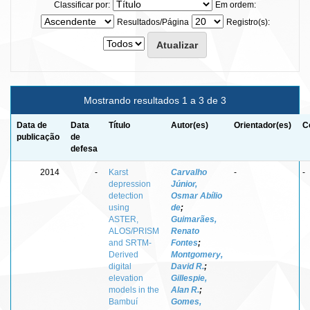
Classificar por:
Em ordem:
Resultados/Página
Registro(s):
Mostrando resultados 1 a 3 de 3
Data de
Data
Título
Autor(es)
Orientador(es)
C
publicação
de
defesa
2014
-
Karst
Carvalho
-
-
depression
Júnior,
detection
Osmar Abílio
using
de
;
ASTER,
Guimarães,
ALOS/PRISM
Renato
and SRTM-
Fontes
;
Derived
Montgomery,
digital
David R.
;
elevation
Gillespie,
models in the
Alan R.
;
Bambuí
Gomes,