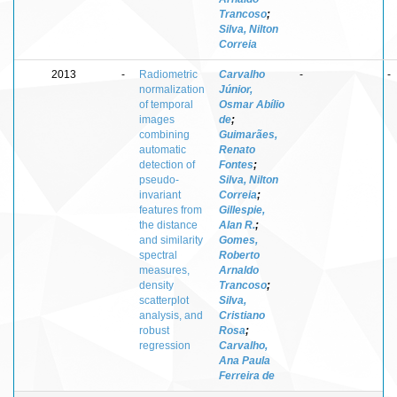
Trancoso
;
Silva, Nilton
Correia
2013
-
Radiometric
Carvalho
-
-
normalization
Júnior,
of temporal
Osmar Abílio
images
de
;
combining
Guimarães,
automatic
Renato
detection of
Fontes
;
pseudo-
Silva, Nilton
invariant
Correia
;
features from
Gillespie,
the distance
Alan R.
;
and similarity
Gomes,
spectral
Roberto
measures,
Arnaldo
density
Trancoso
;
scatterplot
Silva,
analysis, and
Cristiano
robust
Rosa
;
regression
Carvalho,
Ana Paula
Ferreira de