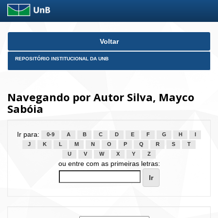
Skip
Voltar
navigation
REPOSITÓRIO INSTITUCIONAL DA UNB
Navegando por Autor Silva, Mayco
Sabóia
Ir para:
0-9
A
B
C
D
E
F
G
H
I
J
K
L
M
N
O
P
Q
R
S
T
U
V
W
X
Y
Z
ou entre com as primeiras letras: