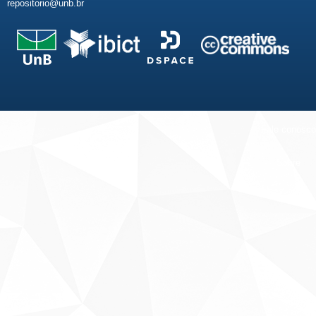
repositorio@unb.br
Fale conosco
Sobre