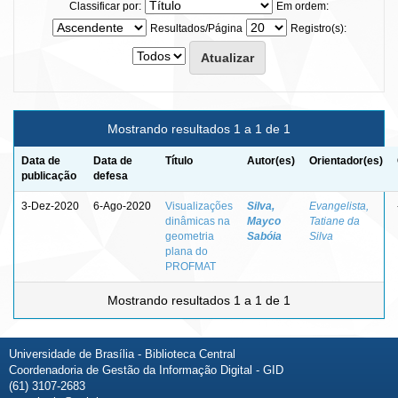
Classificar por:
Em ordem:
Resultados/Página
Registro(s):
Mostrando resultados 1 a 1 de 1
Data de
Data de
Título
Autor(es)
Orientador(es)
publicação
defesa
3-Dez-2020
6-Ago-2020
Visualizações
Silva,
Evangelista,
dinâmicas na
Mayco
Tatiane da
geometria
Sabóia
Silva
plana do
PROFMAT
Mostrando resultados 1 a 1 de 1
Universidade de Brasília - Biblioteca Central
Coordenadoria de Gestão da Informação Digital - GID
(61) 3107-2683