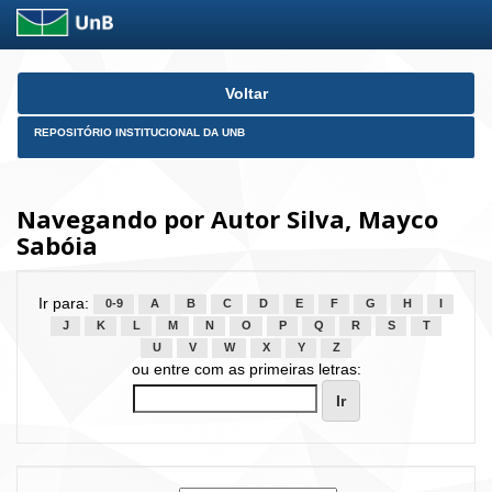
Skip
Voltar
navigation
REPOSITÓRIO INSTITUCIONAL DA UNB
Navegando por Autor Silva, Mayco
Sabóia
Ir para:
0-9
A
B
C
D
E
F
G
H
I
J
K
L
M
N
O
P
Q
R
S
T
U
V
W
X
Y
Z
ou entre com as primeiras letras: