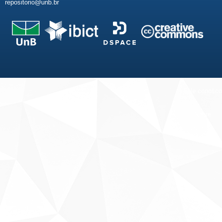
repositorio@unb.br
Fale conosco
Sobre