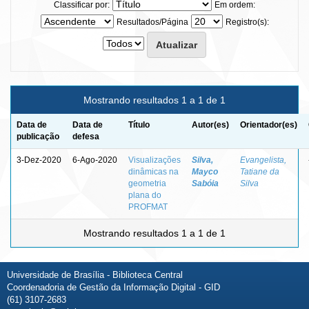
Classificar por:
Em ordem:
Resultados/Página
Registro(s):
Mostrando resultados 1 a 1 de 1
Data de
Data de
Título
Autor(es)
Orientador(es)
publicação
defesa
3-Dez-2020
6-Ago-2020
Visualizações
Silva,
Evangelista,
dinâmicas na
Mayco
Tatiane da
geometria
Sabóia
Silva
plana do
PROFMAT
Mostrando resultados 1 a 1 de 1
Universidade de Brasília - Biblioteca Central
Coordenadoria de Gestão da Informação Digital - GID
(61) 3107-2683