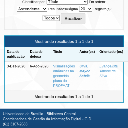
Classificar por:
Em ordem:
Resultados/Página
Registro(s):
Mostrando resultados 1 a 1 de 1
Data de
Data de
Título
Autor(es)
Orientador(es)
publicação
defesa
3-Dez-2020
6-Ago-2020
Visualizações
Silva,
Evangelista,
dinâmicas na
Mayco
Tatiane da
geometria
Sabóia
Silva
plana do
PROFMAT
Mostrando resultados 1 a 1 de 1
Universidade de Brasília - Biblioteca Central
Coordenadoria de Gestão da Informação Digital - GID
(61) 3107-2683