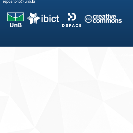
repositorio@unb.br
Fale conosco
Sobre