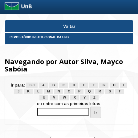
Skip
Voltar
navigation
REPOSITÓRIO INSTITUCIONAL DA UNB
Navegando por Autor Silva, Mayco
Sabóia
Ir para:
0-9
A
B
C
D
E
F
G
H
I
J
K
L
M
N
O
P
Q
R
S
T
U
V
W
X
Y
Z
ou entre com as primeiras letras: