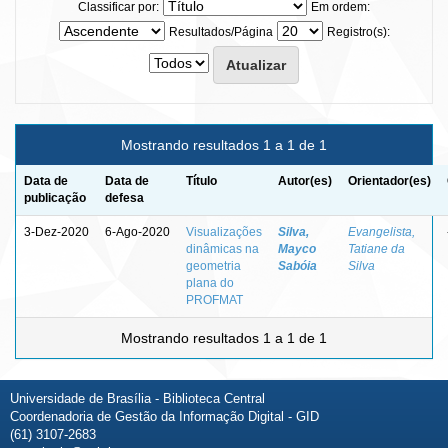
Classificar por:
Em ordem:
Resultados/Página
Registro(s):
Mostrando resultados 1 a 1 de 1
Data de
Data de
Título
Autor(es)
Orientador(es)
publicação
defesa
3-Dez-2020
6-Ago-2020
Visualizações
Silva,
Evangelista,
dinâmicas na
Mayco
Tatiane da
geometria
Sabóia
Silva
plana do
PROFMAT
Mostrando resultados 1 a 1 de 1
Universidade de Brasília - Biblioteca Central
Coordenadoria de Gestão da Informação Digital - GID
(61) 3107-2683