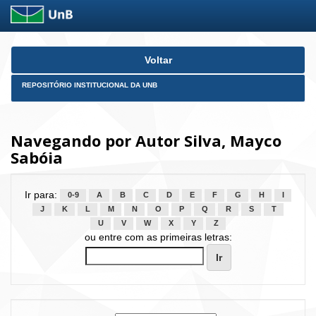
Skip
Voltar
navigation
REPOSITÓRIO INSTITUCIONAL DA UNB
Navegando por Autor Silva, Mayco
Sabóia
Ir para:
0-9
A
B
C
D
E
F
G
H
I
J
K
L
M
N
O
P
Q
R
S
T
U
V
W
X
Y
Z
ou entre com as primeiras letras: