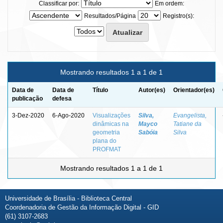
Classificar por:
Em ordem:
Resultados/Página
Registro(s):
Mostrando resultados 1 a 1 de 1
Data de
Data de
Título
Autor(es)
Orientador(es)
publicação
defesa
3-Dez-2020
6-Ago-2020
Visualizações
Silva,
Evangelista,
dinâmicas na
Mayco
Tatiane da
geometria
Sabóia
Silva
plana do
PROFMAT
Mostrando resultados 1 a 1 de 1
Universidade de Brasília - Biblioteca Central
Coordenadoria de Gestão da Informação Digital - GID
(61) 3107-2683