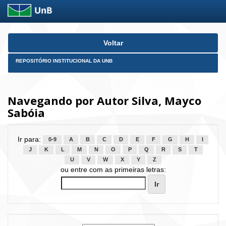
Skip
Voltar
navigation
REPOSITÓRIO INSTITUCIONAL DA UNB
Navegando por Autor Silva, Mayco
Sabóia
Ir para:
0-9
A
B
C
D
E
F
G
H
I
J
K
L
M
N
O
P
Q
R
S
T
U
V
W
X
Y
Z
ou entre com as primeiras letras: