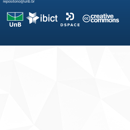
repositorio@unb.br
Fale conosco
Sobre