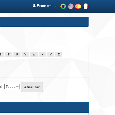
Entrar em:
S
T
U
V
W
X
Y
Z
s):