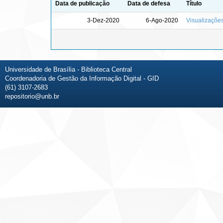
Data de publicação
Data de defesa
Título
3-Dez-2020
6-Ago-2020
Visualizaçõe
Universidade de Brasília - Biblioteca Central
Coordenadoria de Gestão da Informação Digital - GID
(61) 3107-2683
repositorio@unb.br