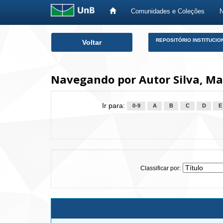
Comunidades e Coleções
Skip
REPOSITÓRIO INSTITUCIO
Voltar
navigation
Navegando por Autor Silva, Ma
Ir para:
0-9
A
B
C
D
E
Classificar por: