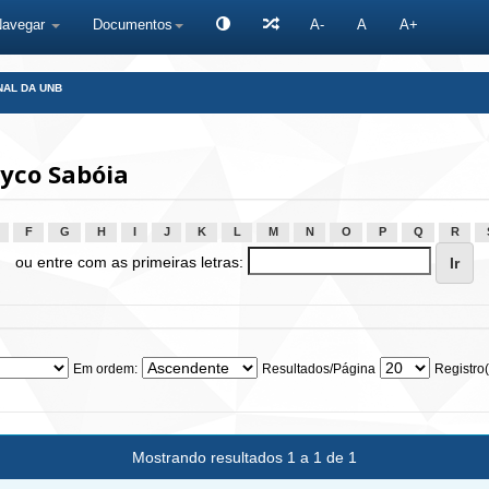
Navegar
Documentos
A-
A
A+
NAL DA UNB
yco Sabóia
F
G
H
I
J
K
L
M
N
O
P
Q
R
ou entre com as primeiras letras:
Em ordem:
Resultados/Página
Registro(
Mostrando resultados 1 a 1 de 1