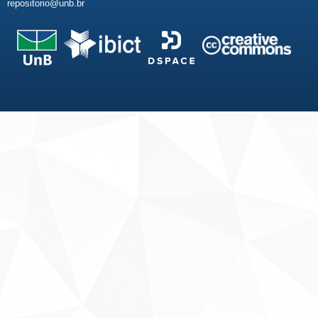
repositorio@unb.br
Fale conosco
Sobre