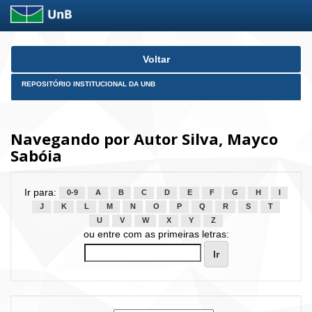
Skip
Voltar
navigation
REPOSITÓRIO INSTITUCIONAL DA UNB
Navegando por Autor Silva, Mayco
Sabóia
Ir para:
0-9
A
B
C
D
E
F
G
H
I
J
K
L
M
N
O
P
Q
R
S
T
U
V
W
X
Y
Z
ou entre com as primeiras letras: