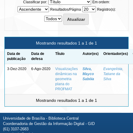
Classificar por:
Em ordem:
Resultados/Página
Registro(s):
Mostrando resultados 1 a 1 de 1
Data de
Data de
Título
Autor(es)
Orientador(es)
publicação
defesa
3-Dez-2020
6-Ago-2020
Visualizações
Silva,
Evangelista,
dinâmicas na
Mayco
Tatiane da
geometria
Sabóia
Silva
plana do
PROFMAT
Mostrando resultados 1 a 1 de 1
Universidade de Brasília - Biblioteca Central
Coordenadoria de Gestão da Informação Digital - GID
(61) 3107-2683