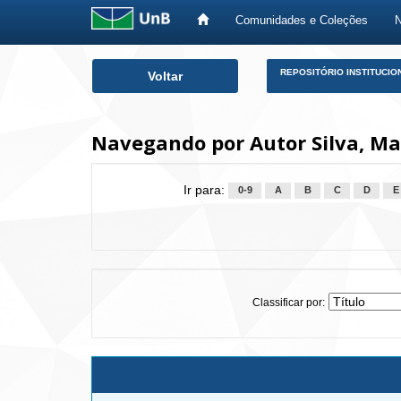
Comunidades e Coleções
Skip
REPOSITÓRIO INSTITUCIO
Voltar
navigation
Navegando por Autor Silva, Ma
Ir para:
0-9
A
B
C
D
E
Classificar por: