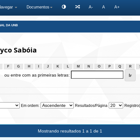
Navegar
Documentos
A-
A
A+
NAL DA UNB
yco Sabóia
F
G
H
I
J
K
L
M
N
O
P
Q
R
ou entre com as primeiras letras:
Em ordem:
Resultados/Página
Registro(
Mostrando resultados 1 a 1 de 1