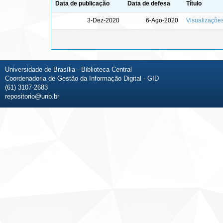
Data de publicação
Data de defesa
Título
3-Dez-2020
6-Ago-2020
Visualizaçõe
Universidade de Brasília - Biblioteca Central
Coordenadoria de Gestão da Informação Digital - GID
(61) 3107-2683
repositorio@unb.br