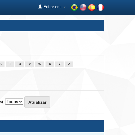
Entrar em:
S
T
U
V
W
X
Y
Z
s):