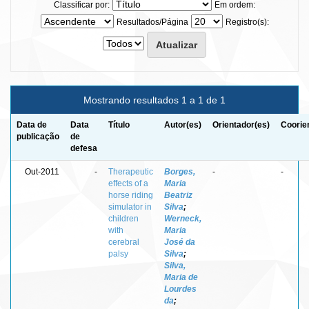
Classificar por:
Em ordem:
Resultados/Página
Registro(s):
Mostrando resultados 1 a 1 de 1
Data de
Data
Título
Autor(es)
Orientador(es)
Coorie
publicação
de
defesa
Out-2011
-
Therapeutic
Borges,
-
-
effects of a
Maria
horse riding
Beatriz
simulator in
Silva
;
children
Werneck,
with
Maria
cerebral
José da
palsy
Silva
;
Silva,
Maria de
Lourdes
da
;