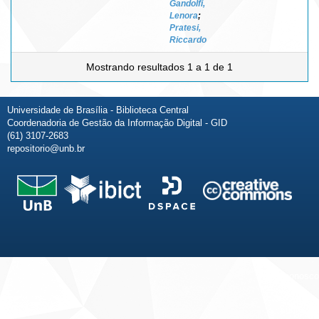
Gandolfi,
Lenora
;
Pratesi,
Riccardo
Mostrando resultados 1 a 1 de 1
Universidade de Brasília - Biblioteca Central
Coordenadoria de Gestão da Informação Digital - GID
(61) 3107-2683
repositorio@unb.br
Fale conosco
Sobre