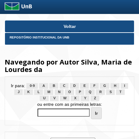
Skip
Voltar
navigation
REPOSITÓRIO INSTITUCIONAL DA UNB
Navegando por Autor Silva, Maria de
Lourdes da
Ir para:
0-9
A
B
C
D
E
F
G
H
I
J
K
L
M
N
O
P
Q
R
S
T
U
V
W
X
Y
Z
ou entre com as primeiras letras: