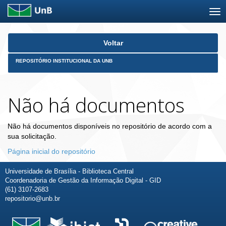
Skip
Voltar
navigation
REPOSITÓRIO INSTITUCIONAL DA UNB
Não há documentos
Não há documentos disponíveis no repositório de acordo com a
sua solicitação.
Página inicial do repositório
Universidade de Brasília - Biblioteca Central
Coordenadoria de Gestão da Informação Digital - GID
(61) 3107-2683
repositorio@unb.br