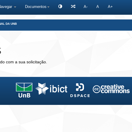
Navegar
Documentos
A-
A
A+
NAL DA UNB
s
do com a sua solicitação.