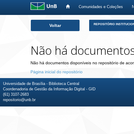
Comunidades e Coleções
Skip
REPOSITÓRIO INSTITUCIO
Voltar
navigation
Não há documento
Não há documentos disponíveis no repositório de acor
Página inicial do repositório
Universidade de Brasília - Biblioteca Central
Coordenadoria de Gestão da Informação Digital - GID
(61) 3107-2683
repositorio@unb.br