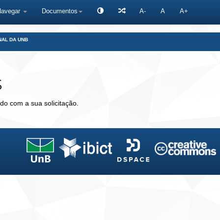
Navegar
Documentos
A-
A
A+
NAL DA UNB
s
do com a sua solicitação.