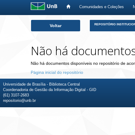
Comunidades e Coleções
Skip
REPOSITÓRIO INSTITUCIO
Voltar
navigation
Não há documento
Não há documentos disponíveis no repositório de acor
Página inicial do repositório
Universidade de Brasília - Biblioteca Central
Coordenadoria de Gestão da Informação Digital - GID
(61) 3107-2683
repositorio@unb.br