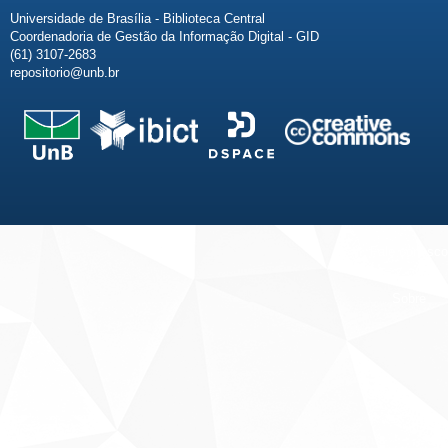
Universidade de Brasília - Biblioteca Central
Coordenadoria de Gestão da Informação Digital - GID
(61) 3107-2683
repositorio@unb.br
Fale conosco
Sobre