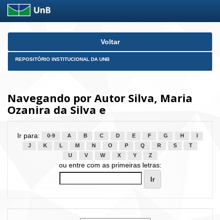
Skip
Voltar
navigation
REPOSITÓRIO INSTITUCIONAL DA UNB
Navegando por Autor Silva, Maria
Ozanira da Silva e
Ir para:
0-9
A
B
C
D
E
F
G
H
I
J
K
L
M
N
O
P
Q
R
S
T
U
V
W
X
Y
Z
ou entre com as primeiras letras: