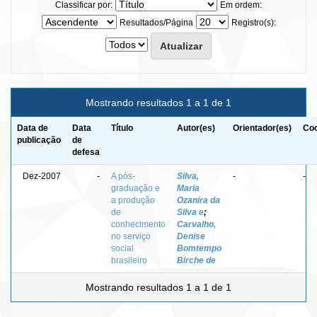
Classificar por:
Em ordem:
Resultados/Página
Registro(s):
Mostrando resultados 1 a 1 de 1
Data de
Data
Título
Autor(es)
Orientador(es)
Coo
publicação
de
defesa
Dez-2007
-
A pós-
Silva,
-
-
graduação e
Maria
a produção
Ozanira da
de
Silva e
;
conhecimento
Carvalho,
no serviço
Denise
social
Bomtempo
brasileiro
Birche de
Mostrando resultados 1 a 1 de 1