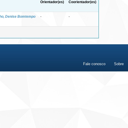
Orientador(es)
Coorientador(es)
ho, Denise Bomtempo
-
-
Fale conosco
Sobre