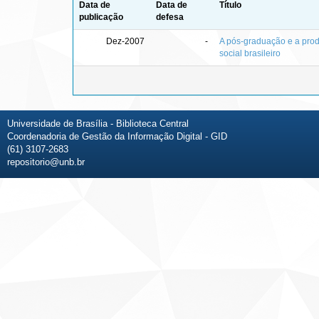
Data de
Data de
Título
publicação
defesa
Dez-2007
-
A pós-graduação e a pro
social brasileiro
Universidade de Brasília - Biblioteca Central
Coordenadoria de Gestão da Informação Digital - GID
(61) 3107-2683
repositorio@unb.br