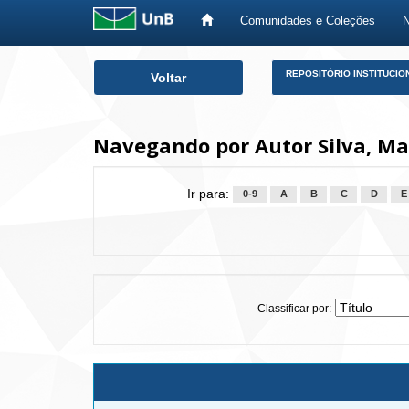
Comunidades e Coleções
Skip
REPOSITÓRIO INSTITUCIO
Voltar
navigation
Navegando por Autor Silva, Mar
Ir para:
0-9
A
B
C
D
E
Classificar por: