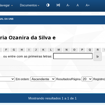
Navegar
Documentos
A-
A
A+
NAL DA UNB
ia Ozanira da Silva e
F
G
H
I
J
K
L
M
N
O
P
Q
R
ou entre com as primeiras letras:
Em ordem:
Resultados/Página
Registro(
Mostrando resultados 1 a 1 de 1