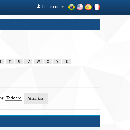
Entrar em:
S
T
U
V
W
X
Y
Z
s):