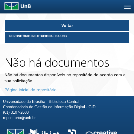
Skip
Voltar
navigation
REPOSITÓRIO INSTITUCIONAL DA UNB
Não há documentos
Não há documentos disponíveis no repositório de acordo com a
sua solicitação.
Página inicial do repositório
Universidade de Brasília - Biblioteca Central
Coordenadoria de Gestão da Informação Digital - GID
(61) 3107-2683
repositorio@unb.br