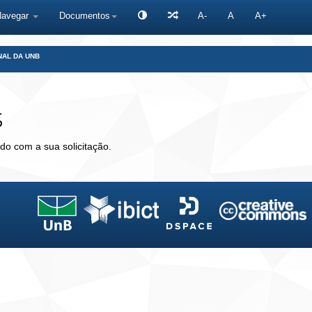
Navegar
Documentos
A-
A
A+
NAL DA UNB
s
do com a sua solicitação.