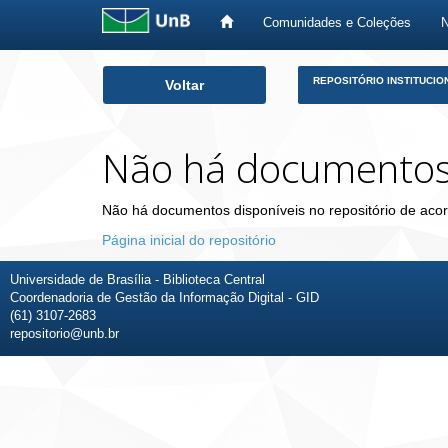
Comunidades e Coleções
Skip
REPOSITÓRIO INSTITUCIO
Voltar
navigation
Não há documento
Não há documentos disponíveis no repositório de acor
Página inicial do repositório
Universidade de Brasília - Biblioteca Central
Coordenadoria de Gestão da Informação Digital - GID
(61) 3107-2683
repositorio@unb.br