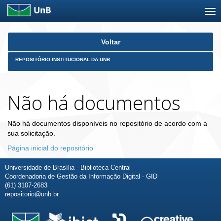
Skip
Voltar
navigation
REPOSITÓRIO INSTITUCIONAL DA UNB
Não há documentos
Não há documentos disponíveis no repositório de acordo com a
sua solicitação.
Página inicial do repositório
Universidade de Brasília - Biblioteca Central
Coordenadoria de Gestão da Informação Digital - GID
(61) 3107-2683
repositorio@unb.br