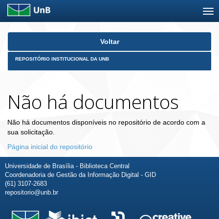
Skip
Voltar
navigation
REPOSITÓRIO INSTITUCIONAL DA UNB
Não há documentos
Não há documentos disponíveis no repositório de acordo com a
sua solicitação.
Página inicial do repositório
Universidade de Brasília - Biblioteca Central
Coordenadoria de Gestão da Informação Digital - GID
(61) 3107-2683
repositorio@unb.br