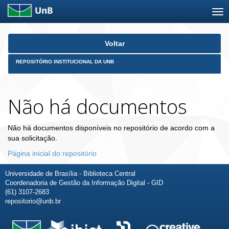
Skip
Voltar
navigation
REPOSITÓRIO INSTITUCIONAL DA UNB
Não há documentos
Não há documentos disponíveis no repositório de acordo com a
sua solicitação.
Página inicial do repositório
Universidade de Brasília - Biblioteca Central
Coordenadoria de Gestão da Informação Digital - GID
(61) 3107-2683
repositorio@unb.br