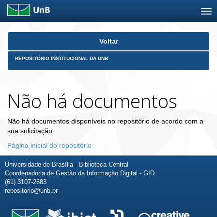
Skip
Voltar
navigation
REPOSITÓRIO INSTITUCIONAL DA UNB
Não há documentos
Não há documentos disponíveis no repositório de acordo com a
sua solicitação.
Página inicial do repositório
Universidade de Brasília - Biblioteca Central
Coordenadoria de Gestão da Informação Digital - GID
(61) 3107-2683
repositorio@unb.br